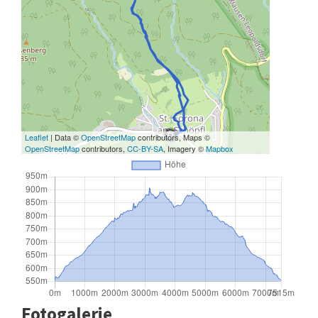
Leaflet
| Data ©
OpenStreetMap
contributors, Maps ©
OpenStreetMap
contributors,
CC-BY-SA
, Imagery ©
Mapbox
Fotogalerie