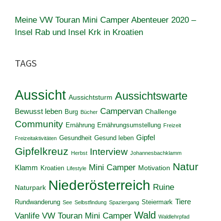
Meine VW Touran Mini Camper Abenteuer 2020 –
Insel Rab und Insel Krk in Kroatien
TAGS
Aussicht
Aussichtswarte
Aussichtsturm
Campervan
Bewusst leben
Challenge
Burg
Bücher
Community
Ernährung
Ernährungsumstellung
Freizeit
Gipfel
Gesundheit
Gesund leben
Freizeitaktivitäten
Gipfelkreuz
Interview
Herbst
Johannesbachklamm
Natur
Mini Camper
Klamm
Motivation
Kroatien
Lifestyle
Niederösterreich
Ruine
Naturpark
Tiere
Rundwanderung
Steiermark
See
Selbstfindung
Spaziergang
Wald
Vanlife
VW Touran Mini Camper
Waldlehrpfad