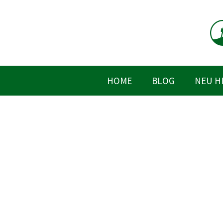
Zum
Inhalt
springen
HOME
BLOG
NEU H