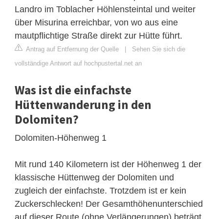
Landro im Toblacher Höhlensteintal und weiter
über Misurina erreichbar, von wo aus eine
mautpflichtige Straße direkt zur Hütte führt.
Antrag auf Entfernung der Quelle
|
Sehen Sie sich die
vollständige Antwort auf hochpustertal.net an
Was ist die einfachste
Hüttenwanderung in den
Dolomiten?
Dolomiten-Höhenweg 1
Mit rund 140 Kilometern ist der Höhenweg 1 der
klassische Hüttenweg der Dolomiten und
zugleich der einfachste. Trotzdem ist er kein
Zuckerschlecken! Der Gesamthöhenunterschied
auf dieser Route (ohne Verlängerungen) beträgt