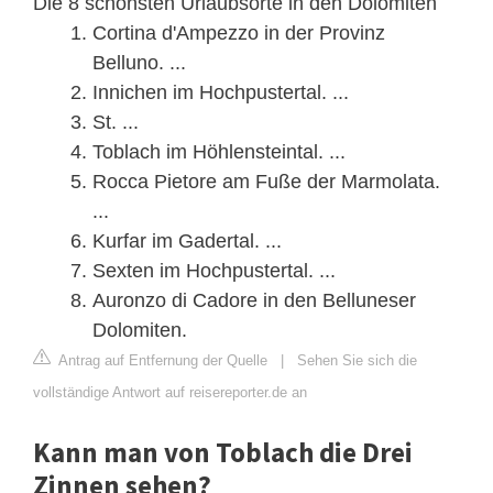
Die 8 schönsten Urlaubsorte in den Dolomiten
Cortina d'Ampezzo in der Provinz
Belluno. ...
Innichen im Hochpustertal. ...
St. ...
Toblach im Höhlensteintal. ...
Rocca Pietore am Fuße der Marmolata.
...
Kurfar im Gadertal. ...
Sexten im Hochpustertal. ...
Auronzo di Cadore in den Belluneser
Dolomiten.
Antrag auf Entfernung der Quelle
|
Sehen Sie sich die
vollständige Antwort auf reisereporter.de an
Kann man von Toblach die Drei
Zinnen sehen?