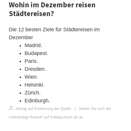
Wohin im Dezember reisen
Städtereisen?
Die 12 besten Ziele für Städtereisen im
Dezember
Madrid.
Budapest.
Paris.
Dresden.
Wien.
Helsinki.
Zürich.
Edinburgh.
Antrag auf Entfernung der Quelle
|
Sehen Sie sich die
vollständige Antwort auf holidaycheck.de an