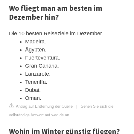
Wo fliegt man am besten im
Dezember hin?
Die 10 besten Reiseziele im Dezember
Madeira.
Ägypten.
Fuerteventura.
Gran Canaria.
Lanzarote.
Teneriffa.
Dubai.
Oman.
Antrag auf Entfernung der Quelle
|
Sehen Sie sich die
vollständige Antwort auf weg.de an
Wohin im Winter günstig fliegen?