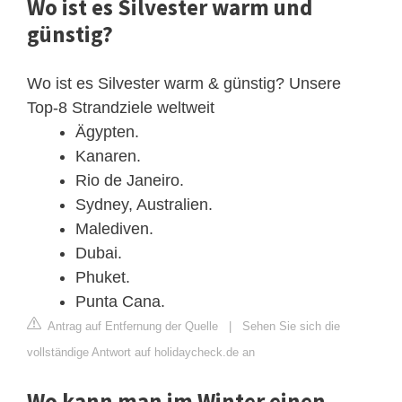
Wo ist es Silvester warm und
günstig?
Wo ist es Silvester warm & günstig? Unsere
Top-8 Strandziele weltweit
Ägypten.
Kanaren.
Rio de Janeiro.
Sydney, Australien.
Malediven.
Dubai.
Phuket.
Punta Cana.
Antrag auf Entfernung der Quelle
|
Sehen Sie sich die
vollständige Antwort auf holidaycheck.de an
Wo kann man im Winter einen