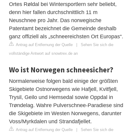
Ortes Røldal bei Wintersportlern sehr beliebt,
denn hier fallen durchschnittlich 11 m
Neuschnee pro Jahr. Das norwegische
Patentamt bezeichnet die Gemeinde deshalb
ganz offiziell als „schneereichsten Ort Europas“.
Antrag auf Entfernung der Quelle
|
Sehen Sie sich die
vollständige Antwort auf snowtrex.de an
Wo ist Norwegen schneesicher?
Normalerweise folgen bald einige der größten
Skigebiete Ostnorwegens wie Hafjell, Kvitfjell,
Trysil, Geilo und Hemsedal sowie Oppdal in
Trøndelag. Wahre Pulverschnee-Paradiese sind
die Skigebiete im Westen Norwegens, darunter
Voss/Myrkdalen und Strandafjellet.
Antrag auf Entfernung der Quelle
|
Sehen Sie sich die