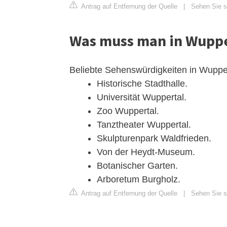
Antrag auf Entfernung der Quelle
|
Sehen Sie s
Was muss man in Wuppe
Beliebte Sehenswürdigkeiten in Wuppe
Historische Stadthalle.
Universität Wuppertal.
Zoo Wuppertal.
Tanztheater Wuppertal.
Skulpturenpark Waldfrieden.
Von der Heydt-Museum.
Botanischer Garten.
Arboretum Burgholz.
Antrag auf Entfernung der Quelle
|
Sehen Sie si