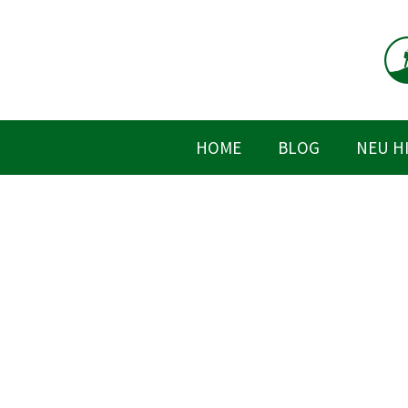
Zum
Inhalt
springen
HOME
BLOG
NEU H