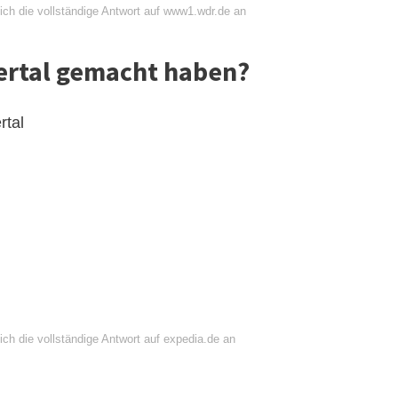
ich die vollständige Antwort auf www1.wdr.de an
rtal gemacht haben?
rtal
ch die vollständige Antwort auf expedia.de an