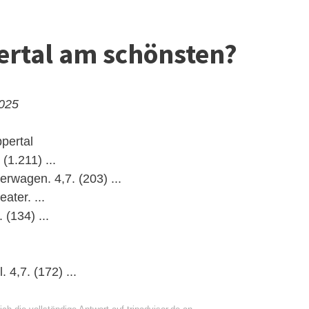
ertal am schönsten?
2025
pertal
1.211) ...
wagen. 4,7. (203) ...
ater. ...
 (134) ...
 4,7. (172) ...