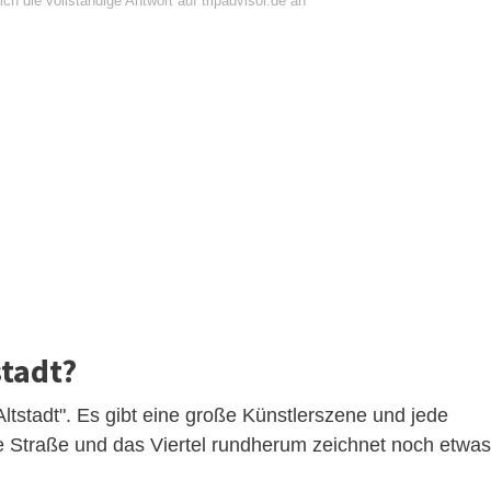
ch die vollständige Antwort auf tripadvisor.de an
stadt?
Altstadt". Es gibt eine große Künstlerszene und jede
 Straße und das Viertel rundherum zeichnet noch etwas