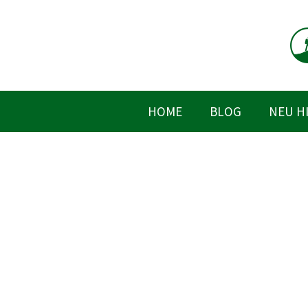
Zum
Inhalt
springen
HOME
BLOG
NEU H