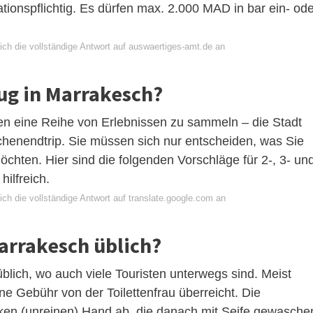
ionspflichtig. Es dürfen max. 2.000 MAD in bar ein- ode
ich die vollständige Antwort auf auswaertiges-amt.de an
nug in Marrakesch?
gen eine Reihe von Erlebnissen zu sammeln – die Stadt
chenendtrip. Sie müssen sich nur entscheiden, was Sie
hten. Hier sind die folgenden Vorschläge für 2-, 3- un
hilfreich.
ch die vollständige Antwort auf translate.google.com an
Marrakesch üblich?
 üblich, wo auch viele Touristen unterwegs sind. Meist
 Gebühr von der Toilettenfrau überreicht. Die
nken (unreinen) Hand ab, die danach mit Seife gewasche