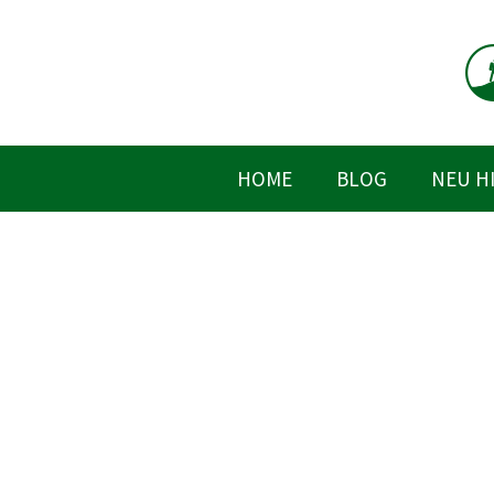
Zum
Inhalt
springen
HOME
BLOG
NEU H