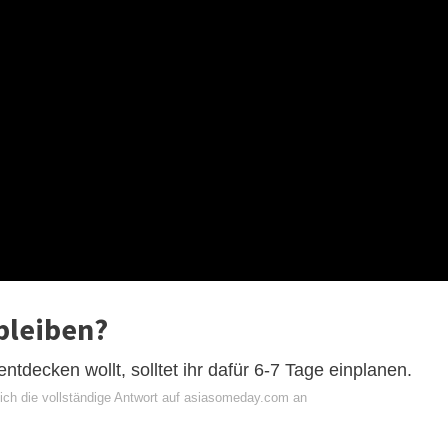
bleiben?
tdecken wollt, solltet ihr dafür 6-7 Tage einplanen.
ich die vollständige Antwort auf asiasomeday.com an