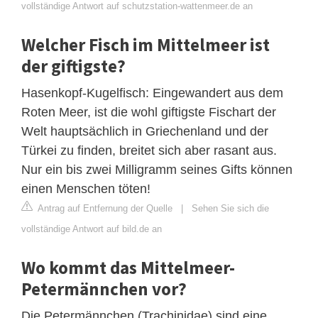
vollständige Antwort auf schutzstation-wattenmeer.de an
Welcher Fisch im Mittelmeer ist
der giftigste?
Hasenkopf-Kugelfisch: Eingewandert aus dem
Roten Meer, ist die wohl giftigste Fischart der
Welt hauptsächlich in Griechenland und der
Türkei zu finden, breitet sich aber rasant aus.
Nur ein bis zwei Milligramm seines Gifts können
einen Menschen töten!
Antrag auf Entfernung der Quelle
|
Sehen Sie sich die
vollständige Antwort auf bild.de an
Wo kommt das Mittelmeer-
Petermännchen vor?
Die Petermännchen (Trachinidae) sind eine