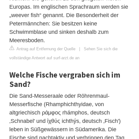
Europas. Im englischen Sprachraum werden sie
„weever fish“ genannt. Die Besonderheit der
Petermännchen: Sie besitzen keine
Schwimmblase und sinken deshalb zum
Meeresboden.
Antrag auf Entfernung der Quelle
|
Sehen Sie sich die
vollständige Antwort auf surf-arzt.de an
Welche Fische vergraben sich im
Sand?
Die Sand-Messeraale oder Röhrenmaul-
Messerfische (Rhamphichthyidae, von
altgriechisch ράμφος rhámphos, deutsch
‚Schnabel' und ἰχθύς ichthýs, deutsch ‚Fisch')
leben in Süßgewässern in Südamerika. Die
Fische sind nachtaktiv und verbringen den Tag