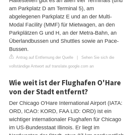
Haltestellen gibt es an allen vier Terminals (und
am Parkplatz D am Terminal 5), am
abgelegenen Parkplatz E und an der Multi-
Modal Facility (MMF) für Mietwagen, an den
Parkplätzen G und H, an der Metra-Bahn, an
Überlandbussen und Shuttles sowie an Pace-
Bussen.
Antrag auf Entfernung der Quelle
|
Sehen Sie sich die
vollständige Antwort auf translate.google.com an
Wie weit ist der Flughafen O'Hare
von der Stadt entfernt?
Der Chicago O'Hare International Airport (IATA:
ORD, ICAO: KORD, FAA LID: ORD) ist ein
wichtiger internationaler Flughafen für Chicago
im US-Bundesstaat Illinois. Er liegt im