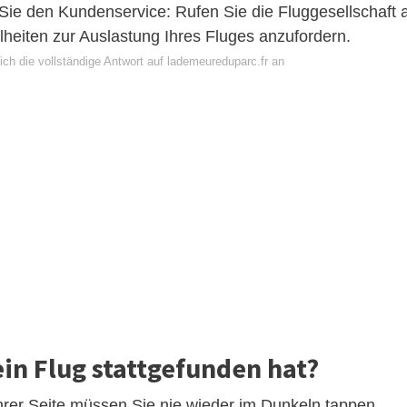
 Sie den Kundenservice: Rufen Sie die Fluggesellschaft 
lheiten zur Auslastung Ihres Fluges anzufordern.
ch die vollständige Antwort auf lademeureduparc.fr an
in Flug stattgefunden hat?
Ihrer Seite müssen Sie nie wieder im Dunkeln tappen.