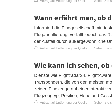
Antrag auf Entfernung der Quelle
|
Sehen Sie si
Wann erfährt man, ob d
Informiert die Fluggesellschaft minde
Flugannullierung, verfällt jedoch das R
der Ausfall durch außergewöhnliche U
Antrag auf Entfernung der Quelle
|
Sehen Sie si
Wie kann ich sehen, ob 
Dienste wie Flightradar24, FlightAwar
Transpondern, die von den meisten m
zeigen Flugzeuge auf einer interaktiv
Flugzeugtyp, Position, Höhe und Gesch
Antrag auf Entfernung der Quelle
|
Sehen Sie si