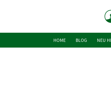
Zum
Inhalt
springen
HOME
BLOG
NEU H