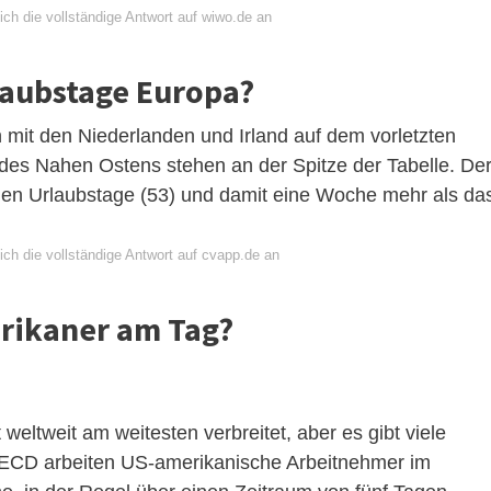
ch die vollständige Antwort auf wiwo.de an
laubstage Europa?
mit den Niederlanden und Irland auf dem vorletzten
 des Nahen Ostens stehen an der Spitze der Tabelle. De
ichen Urlaubstage (53) und damit eine Woche mehr als da
ich die vollständige Antwort auf cvapp.de an
erikaner am Tag?
 weltweit am weitesten verbreitet, aber es gibt viele
ECD arbeiten US-amerikanische Arbeitnehmer im