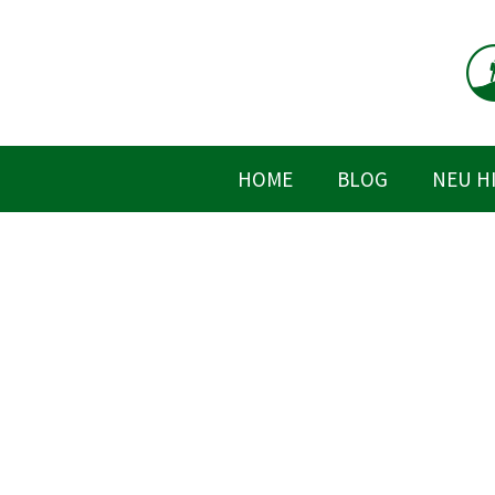
Zum
Inhalt
springen
HOME
BLOG
NEU H