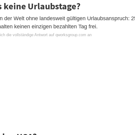
s keine Urlaubstage?
on der Welt ohne landesweit gültigen Urlaubsanspruch: 2
lten keinen einzigen bezahlten Tag frei.
ich die vollständige Antwort auf qworksgroup.com an