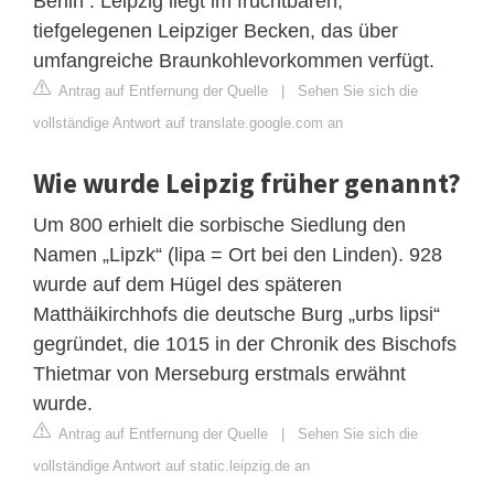
Berlin . Leipzig liegt im fruchtbaren,
tiefgelegenen Leipziger Becken, das über
umfangreiche Braunkohlevorkommen verfügt.
Antrag auf Entfernung der Quelle
|
Sehen Sie sich die
vollständige Antwort auf translate.google.com an
Wie wurde Leipzig früher genannt?
Um 800 erhielt die sorbische Siedlung den
Namen „Lipzk“ (lipa = Ort bei den Linden). 928
wurde auf dem Hügel des späteren
Matthäikirchhofs die deutsche Burg „urbs lipsi“
gegründet, die 1015 in der Chronik des Bischofs
Thietmar von Merseburg erstmals erwähnt
wurde.
Antrag auf Entfernung der Quelle
|
Sehen Sie sich die
vollständige Antwort auf static.leipzig.de an