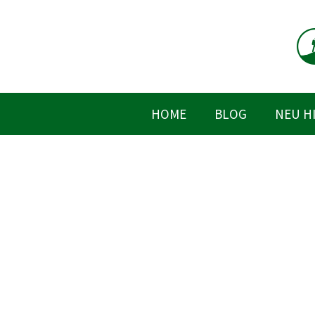
Zum
Inhalt
springen
HOME
BLOG
NEU H