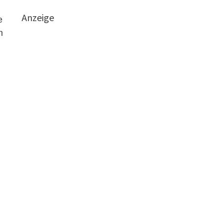
Anzeige
e
n