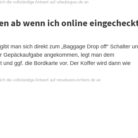
ch die vollständige Antwort auf urlaubsguru.de an
fen ab wenn ich online eingecheck
gibt man sich direkt zum „Baggage Drop off“ Schalter u
 der Gepäckaufgabe angekommen, legt man dem
und ggf. die Bordkarte vor. Der Koffer wird dann wie
ch die vollständige Antwort auf reisebuero-richters.de an