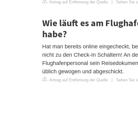
Antrag auf Entfernung der Quelle
|
Sehen Sie si
Wie läuft es am Flugha
habe?
Hat man bereits online eingecheckt, be
nicht zu den Check-In Schaltern! An
Flughafenpersonal sein Reisedokument 
üblich gewogen und abgeschickt.
Antrag auf Entfernung der Quelle
|
Sehen Sie si