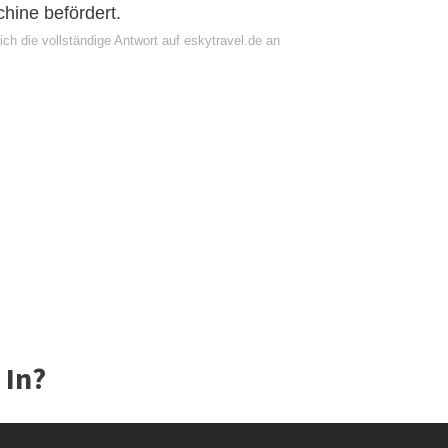
hine befördert.
ch die vollständige Antwort auf eskytravel.de an
 In?