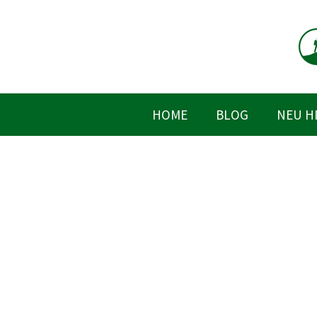
Zum
Inhalt
springen
HOME
BLOG
NEU H