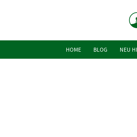
Zum
Inhalt
springen
HOME
BLOG
NEU H