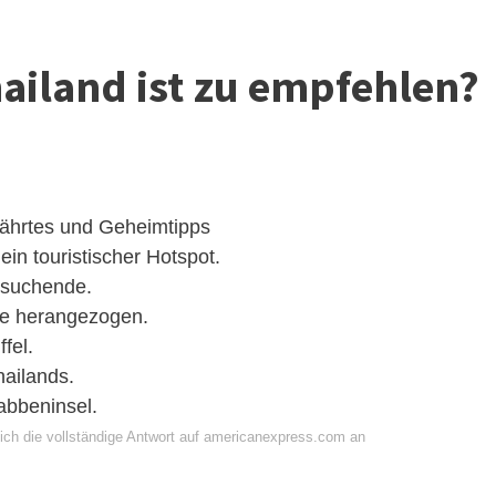
hailand ist zu empfehlen?
währtes und Geheimtipps
in touristischer Hotspot.
esuchende.
sse herangezogen.
fel.
hailands.
bbeninsel.
ich die vollständige Antwort auf americanexpress.com an