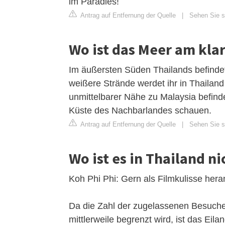
im Paradies!
Antrag auf Entfernung der Quelle
|
Sehen Sie s
Wo ist das Meer am klar
Im äußersten Süden Thailands befindet
weißere Strände werdet ihr in Thailand
unmittelbarer Nähe zu Malaysia befinde
Küste des Nachbarlandes schauen.
Antrag auf Entfernung der Quelle
|
Sehen Sie si
Wo ist es in Thailand n
Koh Phi Phi: Gern als Filmkulisse her
Da die Zahl der zugelassenen Besucher
mittlerweile begrenzt wird, ist das Eila