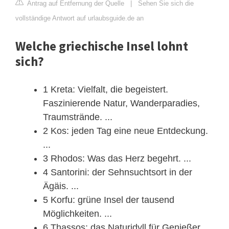
Antrag auf Entfernung der Quelle
|
Sehen Sie sich die
vollständige Antwort auf urlaubsguide.de an
Welche griechische Insel lohnt
sich?
1 Kreta: Vielfalt, die begeistert.
Faszinierende Natur, Wanderparadies,
Traumstrände. ...
2 Kos: jeden Tag eine neue Entdeckung.
...
3 Rhodos: Was das Herz begehrt. ...
4 Santorini: der Sehnsuchtsort in der
Ägäis. ...
5 Korfu: grüne Insel der tausend
Möglichkeiten. ...
6 Thassos: das Naturidyll für Genießer.