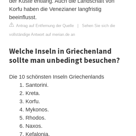
der Küste entlang. Auch die Landschaft von
Korfu haben die Venezianer langfristig
beeinflusst.
Antrag auf Entfernung der Quelle
|
Sehen Sie sich die
vollständige Antwort auf merian.de an
Welche Inseln in Griechenland
sollte man unbedingt besuchen?
Die 10 schönsten Inseln Griechenlands
Santorini.
Kreta.
Korfu.
Mykonos.
Rhodos.
Naxos.
Kefalonia.