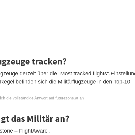
ugzeuge tracken?
ugzeuge derzeit über die "Most tracked flights"-Einstellun
 Regel befinden sich die Militärflugzeuge in den Top-10
ch die vollständige Antwort auf futurezone.at an
gt das Militär an?
orie – FlightAware .