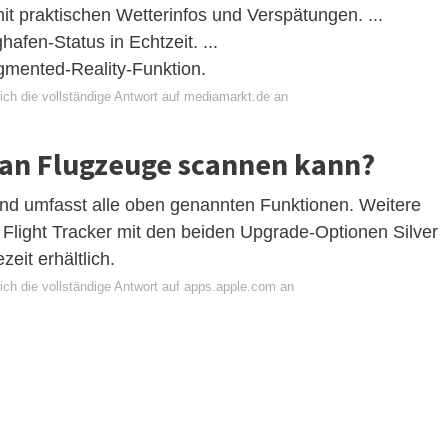
it praktischen Wetterinfos und Verspätungen. ...
afen-Status in Echtzeit. ...
ugmented-Reality-Funktion.
ich die vollständige Antwort auf mediamarkt.de an
man Flugzeuge scannen kann?
 und umfasst alle oben genannten Funktionen. Weitere
| Flight Tracker mit den beiden Upgrade-Optionen Silver
eit erhältlich.
ich die vollständige Antwort auf apps.apple.com an