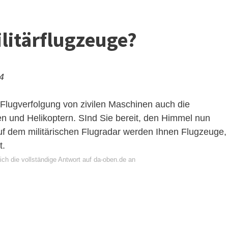
litärflugzeuge?
24
Flugverfolgung von zivilen Maschinen auch die
en und Helikoptern. SInd Sie bereit, den Himmel nun
f dem militärischen Flugradar werden Ihnen Flugzeuge,
t.
ch die vollständige Antwort auf da-oben.de an