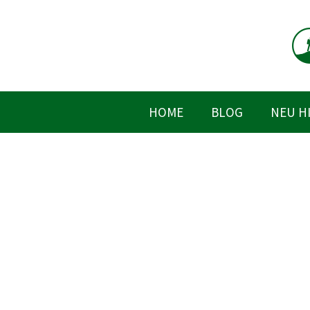
Zum
Inhalt
springen
HOME
BLOG
NEU H