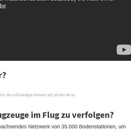
r?
ch die vollständige Antwort auf pichler.de an
ugzeuge im Flug zu verfolgen?
ll wachsendes Netzwerk von 35.000 Bodenstationen, um