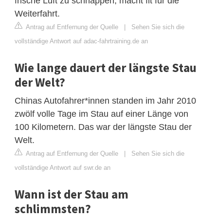
frische Luft zu schnappen, macht fit für die
Weiterfahrt.
Antrag auf Entfernung der Quelle
|
Sehen Sie sich die
vollständige Antwort auf adac-fahrtraining.de an
Wie lange dauert der längste Stau
der Welt?
Chinas Autofahrer*innen standen im Jahr 2010
zwölf volle Tage im Stau auf einer Länge von
100 Kilometern. Das war der längste Stau der
Welt.
Antrag auf Entfernung der Quelle
|
Sehen Sie sich die
vollständige Antwort auf swr.de an
Wann ist der Stau am
schlimmsten?