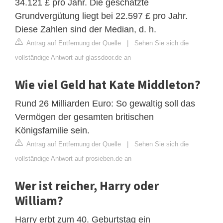
34.121 £ pro Jahr. Die geschätzte
Grundvergütung liegt bei 22.597 £ pro Jahr.
Diese Zahlen sind der Median, d. h.
Antrag auf Entfernung der Quelle
|
Sehen Sie sich die
vollständige Antwort auf glassdoor.de an
Wie viel Geld hat Kate Middleton?
Rund 26 Milliarden Euro: So gewaltig soll das
Vermögen der gesamten britischen
Königsfamilie sein.
Antrag auf Entfernung der Quelle
|
Sehen Sie sich die
vollständige Antwort auf prosieben.de an
Wer ist reicher, Harry oder
William?
Harry erbt zum 40. Geburtstag ein