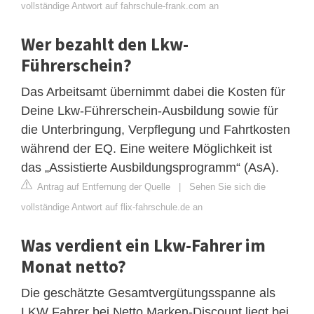
vollständige Antwort auf fahrschule-frank.com an
Wer bezahlt den Lkw-
Führerschein?
Das Arbeitsamt übernimmt dabei die Kosten für
Deine Lkw-Führerschein-Ausbildung sowie für
die Unterbringung, Verpflegung und Fahrtkosten
während der EQ. Eine weitere Möglichkeit ist
das „Assistierte Ausbildungsprogramm“ (AsA).
Antrag auf Entfernung der Quelle
|
Sehen Sie sich die
vollständige Antwort auf flix-fahrschule.de an
Was verdient ein Lkw-Fahrer im
Monat netto?
Die geschätzte Gesamtvergütungsspanne als
LKW Fahrer bei Netto Marken-Discount liegt bei