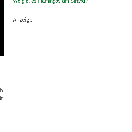
Wo gibt es Flamingos am Strand?
Anzeige
ch
dt