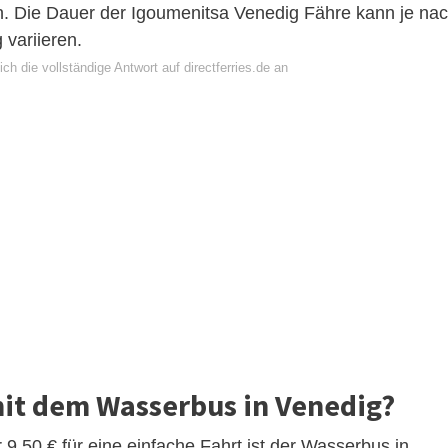
n. Die Dauer der Igoumenitsa Venedig Fähre kann je na
 variieren.
ch die vollständige Antwort auf directferries.de an
mit dem Wasserbus in Venedig?
 9,50 € für eine einfache Fahrt ist der Wasserbus in