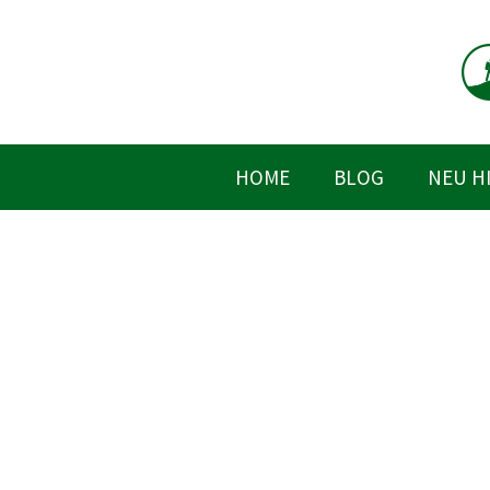
Zum
Inhalt
springen
HOME
BLOG
NEU H