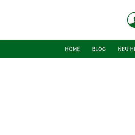
Zum
Inhalt
springen
HOME
BLOG
NEU H