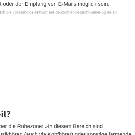
et oder der Empfang von E-Mails möglich sein.
ch die vollständige Antwort auf deutschland-spricht-ueber-5g.de an
il?
über die Ruhezone: »In diesem Bereich sind
Musikhören (auch via Kopfhörer) oder sonstige lärmende