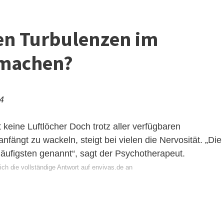
en Turbulenzen im
 machen?
24
 keine Luftlöcher
Doch trotz aller verfügbaren
fängt zu wackeln, steigt bei vielen die Nervosität. „Die
äufigsten genannt“, sagt der Psychotherapeut.
ch die vollständige Antwort auf envivas.de an