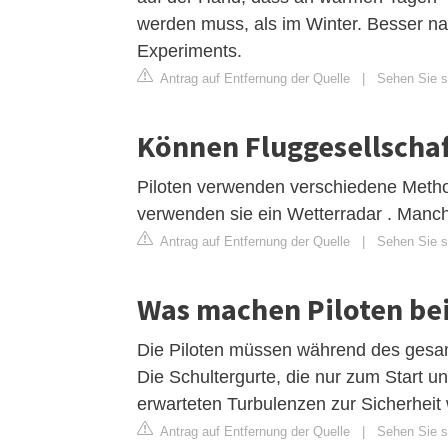
werden muss, als im Winter. Besser n
Experiments.
Antrag auf Entfernung der Quelle
|
Sehen Sie si
Können Fluggesellscha
Piloten verwenden verschiedene Meth
verwenden sie ein Wetterradar . Manch
Antrag auf Entfernung der Quelle
|
Sehen Sie si
Was machen Piloten be
Die Piloten müssen während des gesam
Die Schultergurte, die nur zum Start 
erwarteten Turbulenzen zur Sicherheit 
Antrag auf Entfernung der Quelle
|
Sehen Sie si