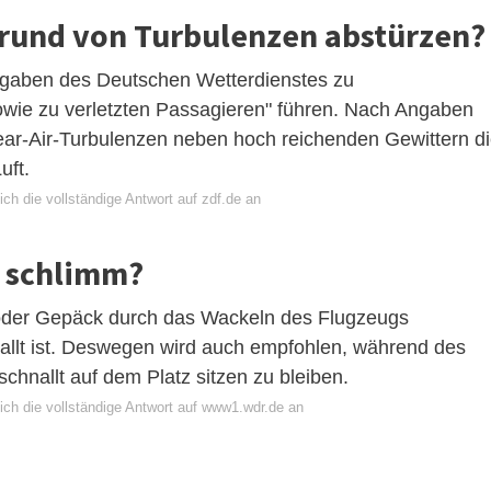
grund von Turbulenzen abstürzen?
ngaben des Deutschen Wetterdienstes zu
wie zu verletzten Passagieren" führen. Nach Angaben
ear-Air-Turbulenzen neben hoch reichenden Gewittern d
uft.
ch die vollständige Antwort auf zdf.de an
 schlimm?
 oder Gepäck durch das Wackeln des Flugzeugs
allt ist. Deswegen wird auch empfohlen, während des
hnallt auf dem Platz sitzen zu bleiben.
ich die vollständige Antwort auf www1.wdr.de an