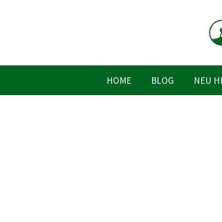
Zum
Inhalt
springen
HOME
BLOG
NEU H