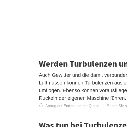
Werden Turbulenzen u
Auch Gewitter und die damit verbund
Luftmassen können Turbulenzen auslös
umflogen. Ebenso können vorausfliege
Ruckeln der eigenen Maschine führen.
Antrag auf Entfernung der Quelle
|
Sehen Sie si
Was tun bei Turbulenze