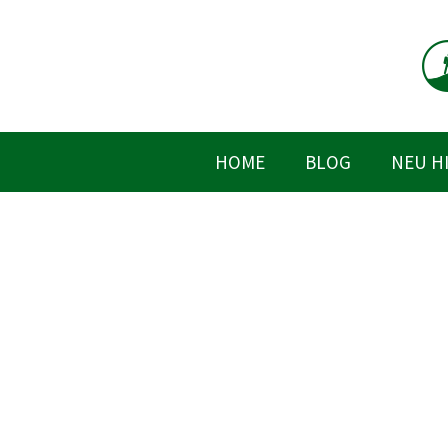
Zum
Inhalt
springen
HOME
BLOG
NEU H