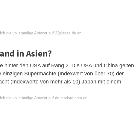
ch die vollständige Antwort auf 22places.de an
Land in Asien?
kte hinter den USA auf Rang 2. Die USA und China gelten
e einzigen Supermächte (Indexwert von über 70) der
acht (Indexwerte von mehr als 10) Japan mit einem
ch die vollständige Antwort auf de.statista.com an