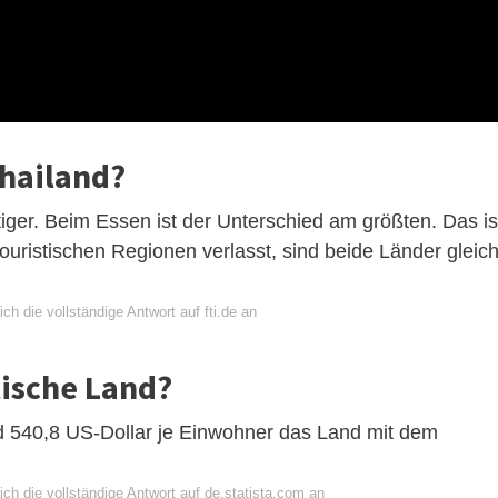
Thailand?
tiger. Beim Essen ist der Unterschied am größten. Das is
 touristischen Regionen verlasst, sind beide Länder gleic
ch die vollständige Antwort auf fti.de an
tische Land?
d 540,8 US-Dollar je Einwohner das Land mit dem
ch die vollständige Antwort auf de.statista.com an