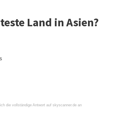
bteste Land in Asien?
s
ich die vollständige Antwort auf skyscanner.de an