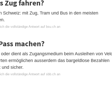
s Zug fahren?
en Schweiz: mit Zug, Tram und Bus in den meisten
en.
ch die vollständige Antwort auf bsu.ch an
sPass machen?
uto oder dient als Zugangsmedium beim Ausleihen von Vel
rten ermöglichen ausserdem das bargeldlose Bezahlen
 und sicher.
ch die vollständige Antwort auf sbb.ch an