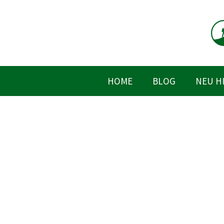
Zum
Inhalt
springen
HOME
BLOG
NEU H