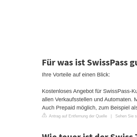
Für was ist SwissPass g
Ihre Vorteile auf einen Blick:
Kostenloses Angebot für SwissPass-Ku
allen Verkaufsstellen und Automaten. M
Auch Prepaid möglich, zum Beispiel al
Antrag auf Entfernung der Quelle
|
Sehen Sie s
Wie teuer ist der Swiss 