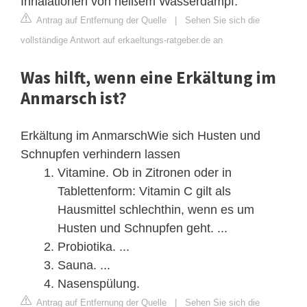
Inhalationen von heißem Wasserdampf.
Antrag auf Entfernung der Quelle
|
Sehen Sie sich die
vollständige Antwort auf erkaeltungs-ratgeber.de an
Was hilft, wenn eine Erkältung im
Anmarsch ist?
Erkältung im AnmarschWie sich Husten und
Schnupfen verhindern lassen
Vitamine. Ob in Zitronen oder in
Tablettenform: Vitamin C gilt als
Hausmittel schlechthin, wenn es um
Husten und Schnupfen geht. ...
Probiotika. ...
Sauna. ...
Nasenspülung.
Antrag auf Entfernung der Quelle
|
Sehen Sie sich die