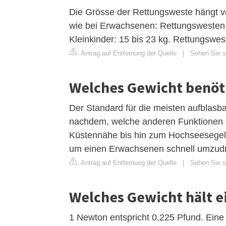
Die Grösse der Rettungsweste hängt v
wie bei Erwachsenen: Rettungswesten f
Kleinkinder: 15 bis 23 kg. Rettungswest
Antrag auf Entfernung der Quelle
|
Sehen Sie s
Welches Gewicht benö
Der Standard für die meisten aufblasb
nachdem, welche anderen Funktionen d
Küstennähe bis hin zum Hochseesegeln 
um einen Erwachsenen schnell umzudre
Antrag auf Entfernung der Quelle
|
Sehen Sie si
Welches Gewicht hält 
1 Newton entspricht 0,225 Pfund. Eine