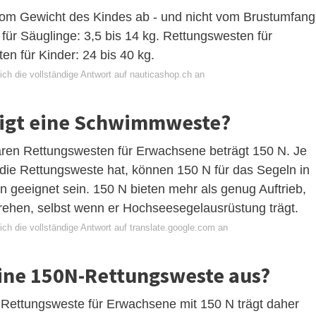
om Gewicht des Kindes ab - und nicht vom Brustumfang
ür Säuglinge: 3,5 bis 14 kg. Rettungswesten für
en für Kinder: 24 bis 40 kg.
ich die vollständige Antwort auf nauticashop.ch an
tigt eine Schwimmweste?
aren Rettungswesten für Erwachsene beträgt 150 N. Je
ie Rettungsweste hat, können 150 N für das Segeln in
geeignet sein. 150 N bieten mehr als genug Auftrieb,
hen, selbst wenn er Hochseesegelausrüstung trägt.
ch die vollständige Antwort auf translate.google.com an
eine 150N-Rettungsweste aus?
 Rettungsweste für Erwachsene mit 150 N trägt daher