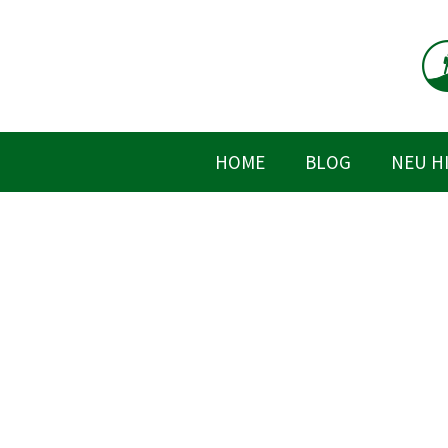
Zum
Inhalt
springen
HOME
BLOG
NEU H