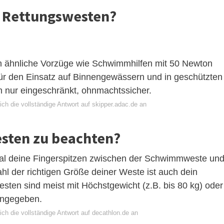
i Rettungswesten?
n ähnliche Vorzüge wie Schwimmhilfen mit 50 Newton
für den Einsatz auf Binnengewässern und in geschützten
h nur eingeschränkt, ohnmachtssicher.
ch die vollständige Antwort auf skipper.adac.de an
sten zu beachten?
imal deine Fingerspitzen zwischen der Schwimmweste un
hl der richtigen Größe deiner Weste ist auch dein
ten sind meist mit Höchstgewicht (z.B. bis 80 kg) oder
angegeben.
ch die vollständige Antwort auf decathlon.de an