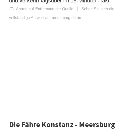
und verkehrt tagsüber im 15-​Minuten-Takt.
Antrag auf Entfernung der Quelle
|
Sehen Sie sich die
vollständige Antwort auf meersburg.de an
Die Fähre Konstanz - Meersburg