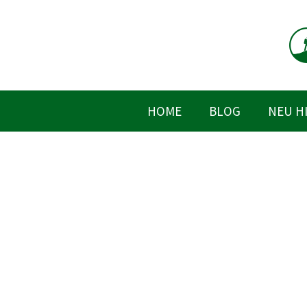
Zum
Inhalt
springen
HOME
BLOG
NEU H