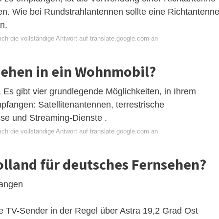
en. Wie bei Rundstrahlantennen sollte eine Richtantenn
n.
ch die vollständige Antwort auf translate.google.com an
ehen in ein Wohnmobil?
Es gibt vier grundlegende Möglichkeiten, in Ihrem
pfangen: Satellitenantennen, terrestrische
sse und Streaming-Dienste .
ch die vollständige Antwort auf translate.google.com an
Holland für deutsches Fernsehen?
fangen
e TV-Sender in der Regel über Astra 19,2 Grad Ost