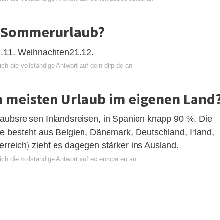
 Sommerurlaub?
2.11. Weihnachten21.12.
ch die vollständige Antwort auf dein-dlrp.de an
 meisten Urlaub im eigenen Land
laubsreisen Inlandsreisen, in Spanien knapp 90 %. Die
ie besteht aus Belgien, Dänemark, Deutschland, Irland,
reich) zieht es dagegen stärker ins Ausland.
ch die vollständige Antwort auf ec.europa.eu an