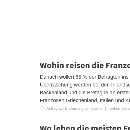
Wohin reisen die Franz
Danach wollen 65 % der Befragten ins 
Überraschung werden bei den Inlandsde
Baskenland und die Bretagne an erster
Franzosen Griechenland, Italien und Kr
Antrag auf Entfernung der Quelle
|
Sehen Sie si
Wo leben die meisten F