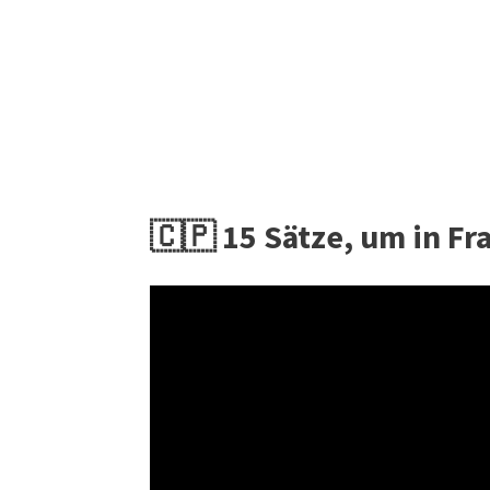
🇨🇵 15 Sätze, um in F