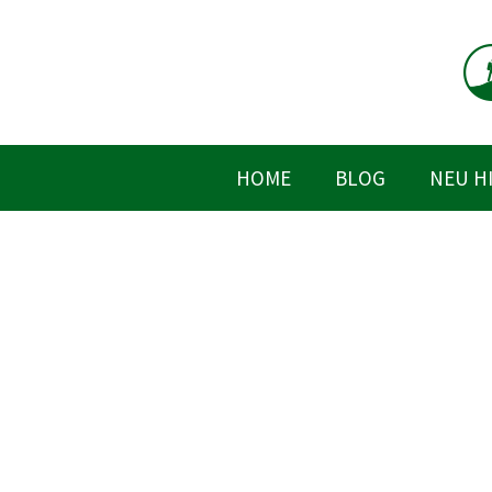
Zum
Inhalt
springen
HOME
BLOG
NEU H