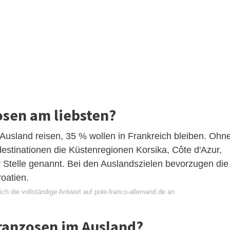
osen am liebsten?
Ausland reisen, 35 % wollen in Frankreich bleiben. Ohn
stinationen die Küstenregionen Korsika, Côte d'Azur,
 Stelle genannt. Bei den Auslandszielen bevorzugen die
oatien.
ch die vollständige Antwort auf pole-franco-allemand.de an
ranzosen im Ausland?