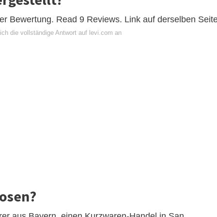
der Bewertung. Read 9 Reviews. Link auf derselben Seite
ch die vollständige Antwort auf levi.com an
osen?
erer aus Bayern, einen Kurzwaren-Handel in San