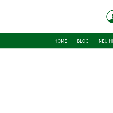
Zum
Inhalt
springen
HOME
BLOG
NEU H