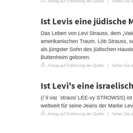
Antrag auf Entfernung der Quelle
|
Sehen Sie si
Ist Levis eine jüdische
Das Leben von Levi Strauss, dem „Vate
amerikanischen Traum. Löb Strauss, s
als jüngster Sohn des jüdischen Hausi
Buttenheim geboren.
Antrag auf Entfernung der Quelle
|
Sehen Sie s
Ist Levi's eine israelis
(/ˈliːvaɪ ˈstraʊs/ LEE-vy STROWSS) i
weltweit für seine Jeans der Marke Levi'
Antrag auf Entfernung der Quelle
|
Sehen Sie si