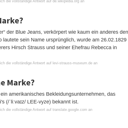
ch die vollständige Antwort auf de.wikipedia.org an
 Marke?
r“ der Blue Jeans, verkörpert wie kaum ein anderes de
o lautete sein Name ursprünglich, wurde am 26.02.1829
erers Hirsch Strauss und seiner Ehefrau Rebecca in
ich die vollständige Antwort auf levi-strauss-museum.de an
che Marke?
st ein amerikanisches Bekleidungsunternehmen, das
s (/ˈliːvaɪz/ LEE-vyze) bekannt ist.
ch die vollständige Antwort auf translate.google.com an