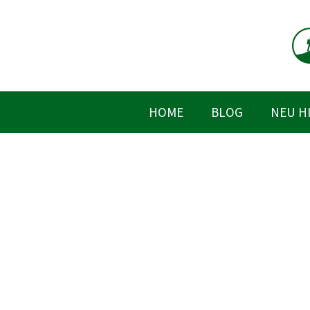
Zum
Inhalt
springen
HOME
BLOG
NEU H