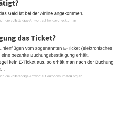
ätigt?
 das Geld ist bei der Airline angekommen.
ich die vollständige Antwort auf holidaycheck.ch an
igung das Ticket?
 Linienflügen vom sogenannten E-Ticket (elektronisches
b eine bezahlte Buchungsbestätigung erhält.
 Regel kein E-Ticket aus, so erhält man nach der Buchung
il.
ich die vollständige Antwort auf euroconsumatori.org an