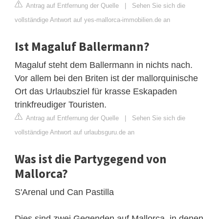
Antrag auf Entfernung der Quelle
|
Sehen Sie sich die
vollständige Antwort auf yes-mallorca-immobilien.de an
Ist Magaluf Ballermann?
Magaluf steht dem Ballermann in nichts nach.
Vor allem bei den Briten ist der mallorquinische
Ort das Urlaubsziel für krasse Eskapaden
trinkfreudiger Touristen.
Antrag auf Entfernung der Quelle
|
Sehen Sie sich die
vollständige Antwort auf urlaubsguru.de an
Was ist die Partygegend von
Mallorca?
S'Arenal und Can Pastilla
Dies sind zwei Gegenden auf Mallorca, in denen