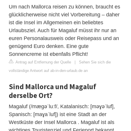
Um nach Mallorca reisen zu können, braucht es
glücklicherweise nicht viel Vorbereitung – daher
ist die Insel im Allgemeinen ein beliebtes
Urlaubsziel. Auch für Magaluf müsst ihr nur an
euren Personalausweis oder Reisepass und an
genügend Euro denken. Eine gute
Sonnencreme ist ebenfalls Pflicht!
Antrag auf Entfernung der Quelle
|
Sehen Sie sich die
vollständige Antwort auf ab-in-den-urlaub.de an
Sind Mallorca und Magaluf
derselbe Ort?
Magaluf (/mæɡəˈluːf/, Katalanisch: [məɣəˈluf],
Spanisch: [maɣaˈluf]) ist eine Stadt an der
Westküste der Insel Mallorca . Magaluf ist als
wichtiges Touristenziel und Ferienort bekannt