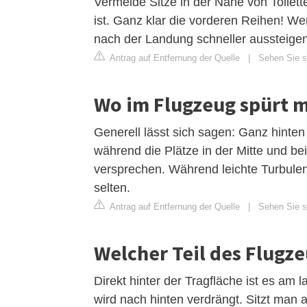
Vermeide Sitze in der Nähe von Toilett
ist. Ganz klar die vorderen Reihen! We
nach der Landung schneller aussteigen
Antrag auf Entfernung der Quelle
|
Sehen Sie si
Wo im Flugzeug spürt m
Generell lässt sich sagen: Ganz hinte
während die Plätze in der Mitte und b
versprechen. Während leichte Turbule
selten.
Antrag auf Entfernung der Quelle
|
Sehen Sie si
Welcher Teil des Flugze
Direkt hinter der Tragfläche ist es am 
wird nach hinten verdrängt. Sitzt man a