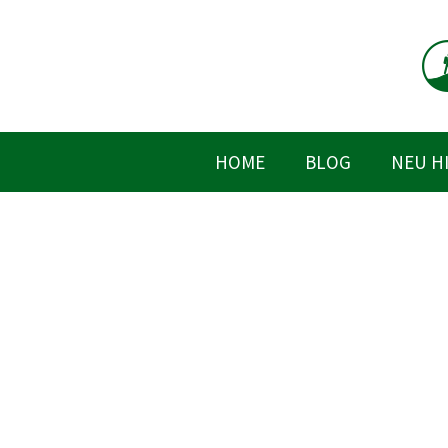
Zum
Inhalt
springen
HOME
BLOG
NEU H