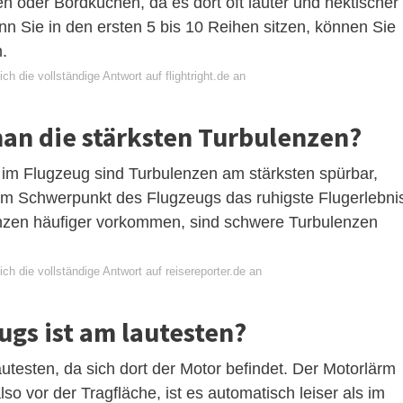
en oder Bordküchen, da es dort oft lauter und hektischer
nn Sie in den ersten 5 bis 10 Reihen sitzen, können Sie
.
ch die vollständige Antwort auf flightright.de an
an die stärksten Turbulenzen?
n im Flugzeug sind Turbulenzen am stärksten spürbar,
eim Schwerpunkt des Flugzeugs das ruhigste Flugerlebni
nzen häufiger vorkommen, sind schwere Turbulenzen
ch die vollständige Antwort auf reisereporter.de an
ugs ist am lautesten?
lautesten, da sich dort der Motor befindet. Der Motorlärm
lso vor der Tragfläche, ist es automatisch leiser als im