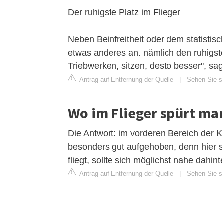
Der ruhigste Platz im Flieger
Neben Beinfreitheit oder dem statistis
etwas anderes an, nämlich den ruhigste
Triebwerken, sitzen, desto besser", sa
Antrag auf Entfernung der Quelle
|
Sehen Sie si
Wo im Flieger spürt m
Die Antwort: im vorderen Bereich der 
besonders gut aufgehoben, denn hier
fliegt, sollte sich möglichst nahe dahi
Antrag auf Entfernung der Quelle
|
Sehen Sie si