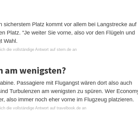
ch sicherstem Platz kommt vor allem bei Langstrecke auf
n Platz. "Je weiter Sie vorne, also vor den Flügeln und
gt Wahl.
ch die vollständige Antwort auf stern.de an
an am wenigsten?
Kabine. Passagiere mit Flugangst wären dort also auch
 sind Turbulenzen am wenigsten zu spüren. Wer Econom
nter, also immer noch eher vorne im Flugzeug platzieren.
ch die vollständige Antwort auf travelbook.de an