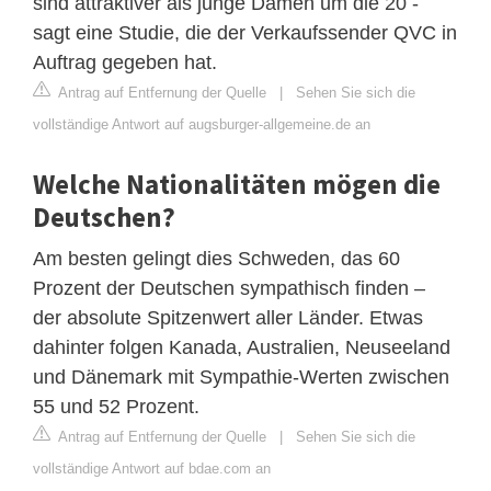
sind attraktiver als junge Damen um die 20 -
sagt eine Studie, die der Verkaufssender QVC in
Auftrag gegeben hat.
Antrag auf Entfernung der Quelle
|
Sehen Sie sich die
vollständige Antwort auf augsburger-allgemeine.de an
Welche Nationalitäten mögen die
Deutschen?
Am besten gelingt dies Schweden, das 60
Prozent der Deutschen sympathisch finden –
der absolute Spitzenwert aller Länder. Etwas
dahinter folgen Kanada, Australien, Neuseeland
und Dänemark mit Sympathie-Werten zwischen
55 und 52 Prozent.
Antrag auf Entfernung der Quelle
|
Sehen Sie sich die
vollständige Antwort auf bdae.com an