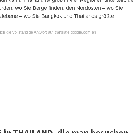
un kann. Thailand ist grob in vier Regionen unterteilt: d
orden, wo Sie Berge finden; den Nordosten – wo Sie
ralebene – wo Sie Bangkok und Thailands größte
ch die vollständige Antwort auf translate.google.com an
 in THAILAND, die man besuchen