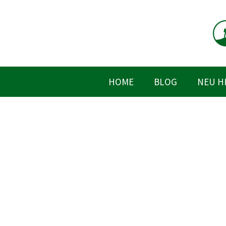
Zum
Inhalt
springen
HOME
BLOG
NEU H