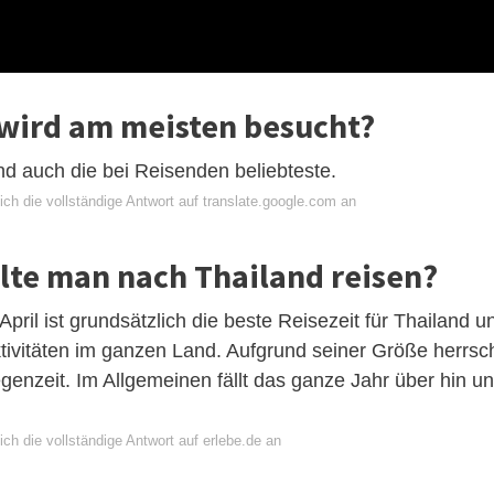
 wird am meisten besucht?
und auch die bei Reisenden beliebteste.
ch die vollständige Antwort auf translate.google.com an
lte man nach Thailand reisen?
ril ist grundsätzlich die beste Reisezeit für Thailand u
ktivitäten im ganzen Land. Aufgrund seiner Größe herrsc
Regenzeit. Im Allgemeinen fällt das ganze Jahr über hin u
ch die vollständige Antwort auf erlebe.de an