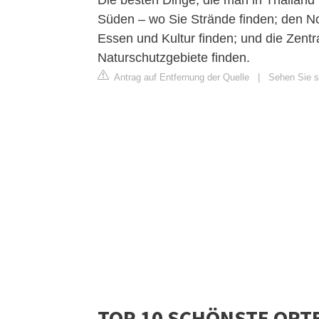
Die besten Dinge, die man in Thailand t
Süden – wo Sie Strände finden; den N
Essen und Kultur finden; und die Zent
Naturschutzgebiete finden.
Antrag auf Entfernung der Quelle
|
Sehen Sie si
TOP 10 SCHÖNSTE ORTE