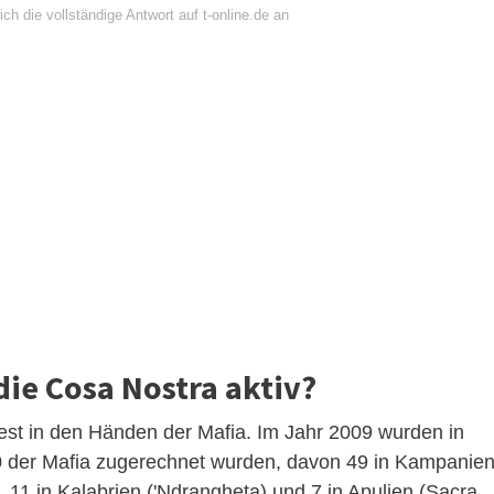
ch die vollständige Antwort auf t-online.de an
die Cosa Nostra aktiv?
n fest in den Händen der Mafia. Im Jahr 2009 wurden in
90 der Mafia zugerechnet wurden, davon 49 in Kampanie
, 11 in Kalabrien ('Ndrangheta) und 7 in Apulien (Sacra