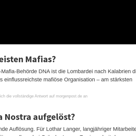
meisten Mafias?
i-Mafia-Behörde DNA ist die Lombardei nach Kalabrien d
ns einflussreichste mafiöse Organisation – am stärksten
ich die vollständige Antwort auf morgenpost.de an
a Nostra aufgelöst?
nde Auflösung. Für Lothar Langer, langjähriger Mitarbeit