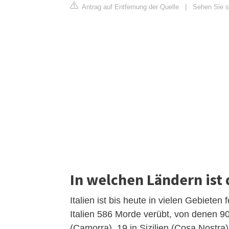
Antrag auf Entfernung der Quelle
|
Sehen Sie si
In welchen Ländern ist 
Italien ist bis heute in vielen Gebiete
Italien 586 Morde verübt, von denen 
(Camorra), 19 in Sizilien (Cosa Nostra)