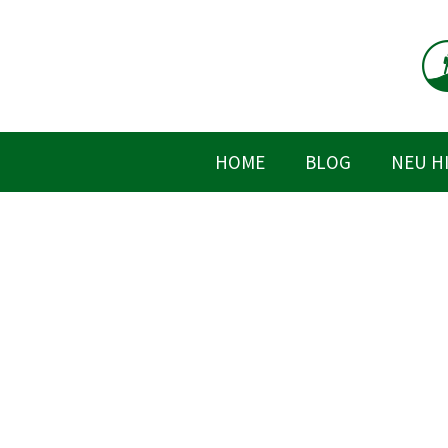
Zum
Inhalt
springen
HOME
BLOG
NEU H