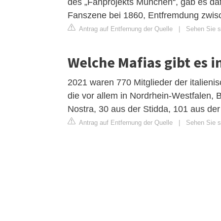
des „Fanprojekts München“, gab es dafü
Fanszene bei 1860, Entfremdung zwisch
Antrag auf Entfernung der Quelle
|
Sehen Sie si
Welche Mafias gibt es 
2021 waren 770 Mitglieder der italieni
die vor allem in Nordrhein-Westfalen, 
Nostra, 30 aus der Stidda, 101 aus d
Antrag auf Entfernung der Quelle
|
Sehen Sie si