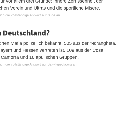
r vor allem drei Gründe: Innere Zerrissenheit der
en Verein und Ultras und die sportliche Misere.
ch die vollständige Antwort auf tz.de an
in Deutschland?
schen Mafia polizeilich bekannt, 505 aus der 'Ndrangheta
Bayern und Hessen vertreten ist, 109 aus der Cosa
er Camorra und 16 apulischen Gruppen.
ch die vollständige Antwort auf de.wikipedia.org an