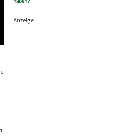
haben?
Anzeige
ie
er