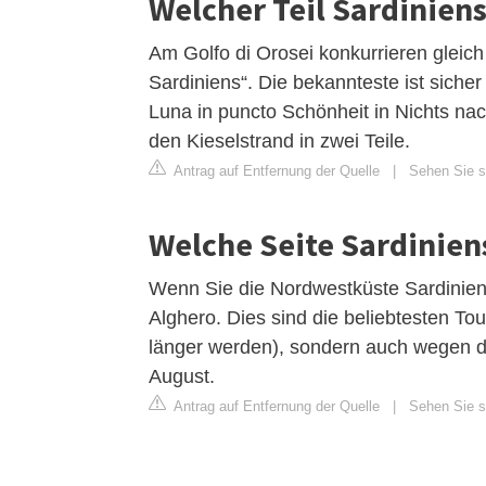
Welcher Teil Sardiniens
Am Golfo di Orosei konkurrieren gleic
Sardiniens“. Die bekannteste ist siche
Luna in puncto Schönheit in Nichts nach
den Kieselstrand in zwei Teile.
Antrag auf Entfernung der Quelle
|
Sehen Sie si
Welche Seite Sardinien
Wenn Sie die Nordwestküste Sardiniens
Alghero. Dies sind die beliebtesten Tou
länger werden), sondern auch wegen d
August.
Antrag auf Entfernung der Quelle
|
Sehen Sie si