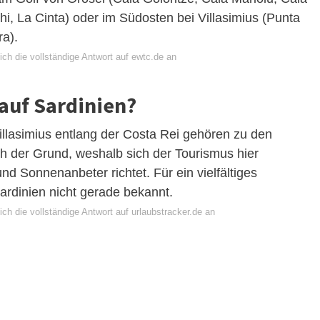
i, La Cinta) oder im Südosten bei Villasimius (Punta
a).
ch die vollständige Antwort auf ewtc.de an
 auf Sardinien?
llasimius entlang der Costa Rei gehören zu den
ch der Grund, weshalb sich der Tourismus hier
 Sonnenanbeter richtet. Für ein vielfältiges
ardinien nicht gerade bekannt.
ch die vollständige Antwort auf urlaubstracker.de an