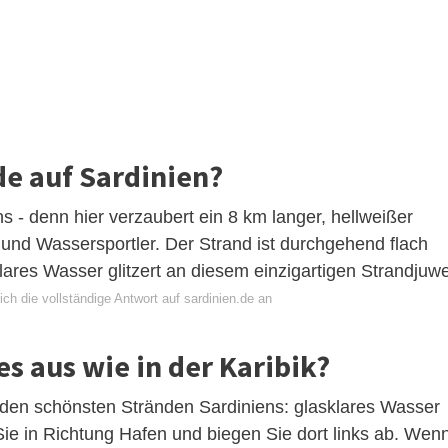
de auf Sardinien?
s - denn hier verzaubert ein 8 km langer, hellweißer
nd Wassersportler. Der Strand ist durchgehend flach
lklares Wasser glitzert an diesem einzigartigen Strandjuwe
ch die vollständige Antwort auf sardinien.de an
es aus wie in der Karibik?
 den schönsten Stränden Sardiniens: glasklares Wasser
Sie in Richtung Hafen und biegen Sie dort links ab. Wen