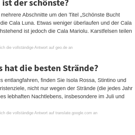
 ist der schönste?
h mehrere Abschnitte um den Titel „Schönste Bucht
r die Cala Luna. Etwas weniger überlaufen und der Cala
stehend ist jedoch die Cala Mariolu. Karstfelsen teilen
ch die vollständige Antwort auf geo.de an
s hat die besten Strände?
 entlangfahren, finden Sie Isola Rossa, Stintino und
ristenziele, nicht nur wegen der Strände (die jedes Jahr
es lebhaften Nachtlebens, insbesondere im Juli und
ch die vollständige Antwort auf translate.google.com an