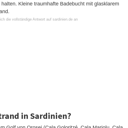
 halten. Kleine traumhafte Badebucht mit glasklarem
and.
ch die vollständige Antwort auf sardinien.de an
trand in Sardinien?
m Golf von Orosei (Cala Goloritzé, Cala Mariolu, Cala