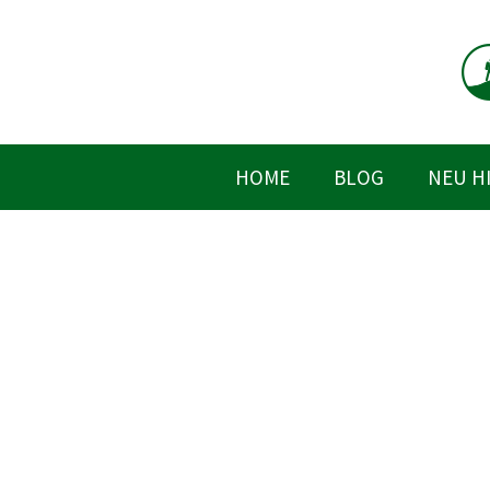
Zum
Inhalt
springen
HOME
BLOG
NEU H