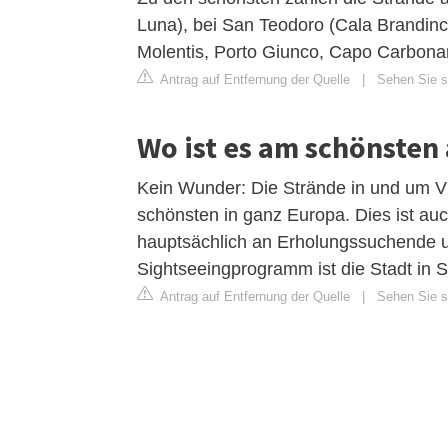
Luna), bei San Teodoro (Cala Brandinch
Molentis, Porto Giunco, Capo Carbonar
Antrag auf Entfernung der Quelle
|
Sehen Sie si
Wo ist es am schönsten
Kein Wunder: Die Strände in und um Vi
schönsten in ganz Europa. Dies ist au
hauptsächlich an Erholungssuchende und
Sightseeingprogramm ist die Stadt in S
Antrag auf Entfernung der Quelle
|
Sehen Sie si