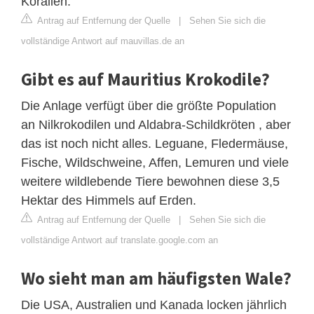
Korallen.
Antrag auf Entfernung der Quelle
|
Sehen Sie sich die
vollständige Antwort auf mauvillas.de an
Gibt es auf Mauritius Krokodile?
Die Anlage verfügt über die größte Population
an Nilkrokodilen und Aldabra-Schildkröten , aber
das ist noch nicht alles. Leguane, Fledermäuse,
Fische, Wildschweine, Affen, Lemuren und viele
weitere wildlebende Tiere bewohnen diese 3,5
Hektar des Himmels auf Erden.
Antrag auf Entfernung der Quelle
|
Sehen Sie sich die
vollständige Antwort auf translate.google.com an
Wo sieht man am häufigsten Wale?
Die USA, Australien und Kanada locken jährlich