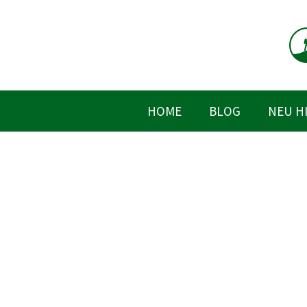
Zum
Inhalt
springen
HOME
BLOG
NEU H