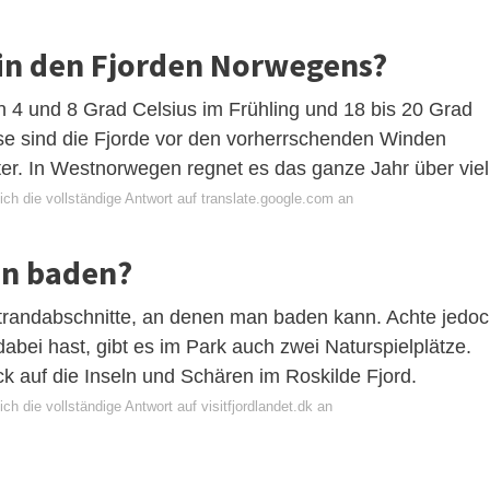
r in den Fjorden Norwegens?
n 4 und 8 Grad Celsius im Frühling und 18 bis 20 Grad
e sind die Fjorde vor den vorherrschenden Winden
ter. In Westnorwegen regnet es das ganze Jahr über viel
ch die vollständige Antwort auf translate.google.com an
en baden?
strandabschnitte, an denen man baden kann. Achte jedo
dabei hast, gibt es im Park auch zwei Naturspielplätze.
k auf die Inseln und Schären im Roskilde Fjord.
ch die vollständige Antwort auf visitfjordlandet.dk an