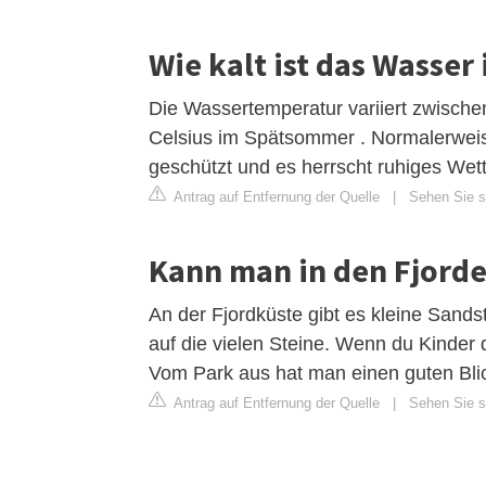
Wie kalt ist das Wasse
Die Wassertemperatur variiert zwische
Celsius im Spätsommer . Normalerweis
geschützt und es herrscht ruhiges Wet
Antrag auf Entfernung der Quelle
|
Sehen Sie si
Kann man in den Fjord
An der Fjordküste gibt es kleine Sand
auf die vielen Steine. Wenn du Kinder 
Vom Park aus hat man einen guten Blic
Antrag auf Entfernung der Quelle
|
Sehen Sie si