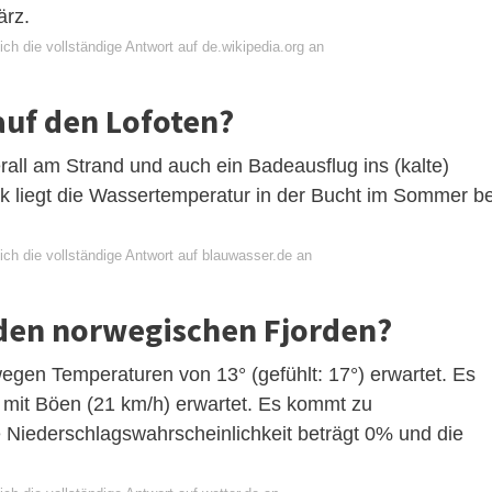
ärz.
ch die vollständige Antwort auf de.wikipedia.org an
auf den Lofoten?
all am Strand und auch ein Badeausflug ins (kalte)
ck liegt die Wassertemperatur in der Bucht im Sommer be
ch die vollständige Antwort auf blauwasser.de an
 den norwegischen Fjorden?
egen Temperaturen von 13° (gefühlt: 17°) erwartet. Es
 mit Böen (21 km/h) erwartet. Es kommt zu
 Niederschlagswahrscheinlichkeit beträgt 0% und die