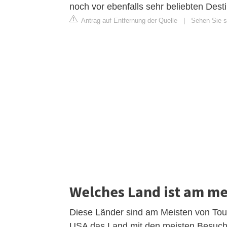
noch vor ebenfalls sehr beliebten Des
Antrag auf Entfernung der Quelle
|
Sehen Sie si
Welches Land ist am m
Diese Länder sind am Meisten von Tour
USA das Land mit den meisten Besuch