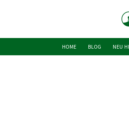
Zum
Inhalt
springen
HOME
BLOG
NEU H