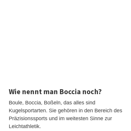
Wie nennt man Boccia noch?
Boule, Boccia, Boßeln, das alles sind
Kugelsportarten. Sie gehören in den Bereich des
Präzisionssports und im weitesten Sinne zur
Leichtathletik.