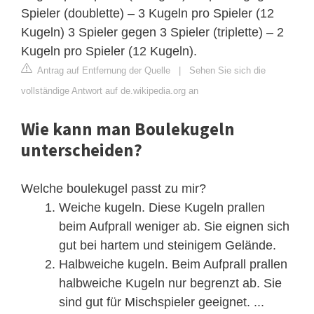
Spieler (doublette) – 3 Kugeln pro Spieler (12
Kugeln) 3 Spieler gegen 3 Spieler (triplette) – 2
Kugeln pro Spieler (12 Kugeln).
Antrag auf Entfernung der Quelle
|
Sehen Sie sich die
vollständige Antwort auf de.wikipedia.org an
Wie kann man Boulekugeln
unterscheiden?
Welche boulekugel passt zu mir?
Weiche kugeln. Diese Kugeln prallen
beim Aufprall weniger ab. Sie eignen sich
gut bei hartem und steinigem Gelände.
Halbweiche kugeln. Beim Aufprall prallen
halbweiche Kugeln nur begrenzt ab. Sie
sind gut für Mischspieler geeignet. ...