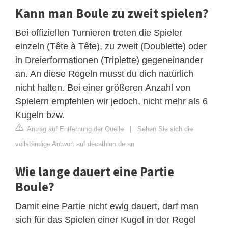
Kann man Boule zu zweit spielen?
Bei offiziellen Turnieren treten die Spieler
einzeln (Tête à Tête), zu zweit (Doublette) oder
in Dreierformationen (Triplette) gegeneinander
an. An diese Regeln musst du dich natürlich
nicht halten. Bei einer größeren Anzahl von
Spielern empfehlen wir jedoch, nicht mehr als 6
Kugeln bzw.
Antrag auf Entfernung der Quelle
|
Sehen Sie sich die
vollständige Antwort auf decathlon.de an
Wie lange dauert eine Partie
Boule?
Damit eine Partie nicht ewig dauert, darf man
sich für das Spielen einer Kugel in der Regel