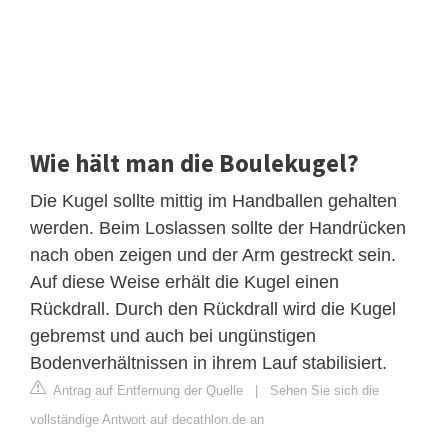
Wie hält man die Boulekugel?
Die Kugel sollte mittig im Handballen gehalten
werden. Beim Loslassen sollte der Handrücken
nach oben zeigen und der Arm gestreckt sein.
Auf diese Weise erhält die Kugel einen
Rückdrall. Durch den Rückdrall wird die Kugel
gebremst und auch bei ungünstigen
Bodenverhältnissen in ihrem Lauf stabilisiert.
Antrag auf Entfernung der Quelle
|
Sehen Sie sich die
vollständige Antwort auf decathlon.de an