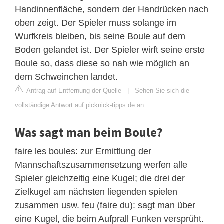
Handinnenfläche, sondern der Handrücken nach
oben zeigt. Der Spieler muss solange im
Wurfkreis bleiben, bis seine Boule auf dem
Boden gelandet ist. Der Spieler wirft seine erste
Boule so, dass diese so nah wie möglich an
dem Schweinchen landet.
Antrag auf Entfernung der Quelle
|
Sehen Sie sich die
vollständige Antwort auf picknick-tipps.de an
Was sagt man beim Boule?
faire les boules: zur Ermittlung der
Mannschaftszusammensetzung werfen alle
Spieler gleichzeitig eine Kugel; die drei der
Zielkugel am nächsten liegenden spielen
zusammen usw. feu (faire du): sagt man über
eine Kugel, die beim Aufprall Funken versprüht.