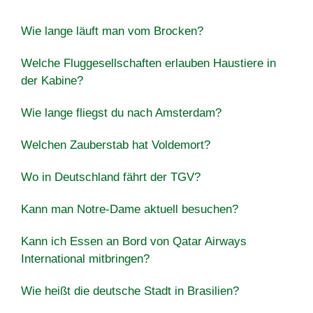
Wie lange läuft man vom Brocken?
Welche Fluggesellschaften erlauben Haustiere in
der Kabine?
Wie lange fliegst du nach Amsterdam?
Welchen Zauberstab hat Voldemort?
Wo in Deutschland fährt der TGV?
Kann man Notre-Dame aktuell besuchen?
Kann ich Essen an Bord von Qatar Airways
International mitbringen?
Wie heißt die deutsche Stadt in Brasilien?