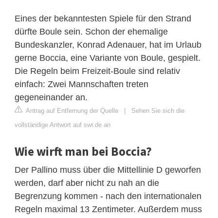
Eines der bekanntesten Spiele für den Strand
dürfte Boule sein. Schon der ehemalige
Bundeskanzler, Konrad Adenauer, hat im Urlaub
gerne Boccia, eine Variante von Boule, gespielt.
Die Regeln beim Freizeit-Boule sind relativ
einfach: Zwei Mannschaften treten
gegeneinander an.
Antrag auf Entfernung der Quelle
|
Sehen Sie sich die
vollständige Antwort auf swr.de an
Wie wirft man bei Boccia?
Der Pallino muss über die Mittellinie D geworfen
werden, darf aber nicht zu nah an die
Begrenzung kommen - nach den internationalen
Regeln maximal 13 Zentimeter. Außerdem muss