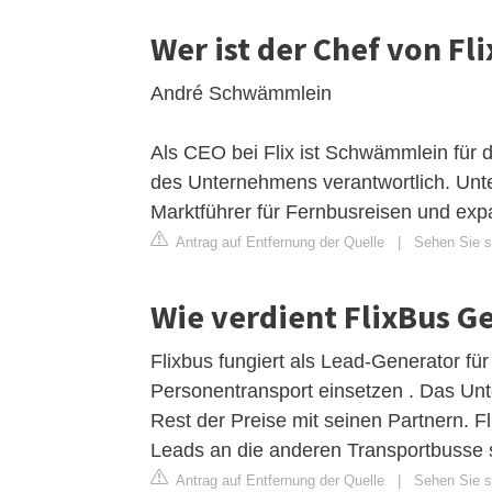
Wer ist der Chef von Fl
André Schwämmlein
Als CEO bei Flix ist Schwämmlein für 
des Unternehmens verantwortlich. Unte
Marktführer für Fernbusreisen und expa
Antrag auf Entfernung der Quelle
|
Sehen Sie si
Wie verdient FlixBus G
Flixbus fungiert als Lead-Generator fü
Personentransport einsetzen . Das Unt
Rest der Preise mit seinen Partnern. F
Leads an die anderen Transportbusse s
Antrag auf Entfernung der Quelle
|
Sehen Sie si