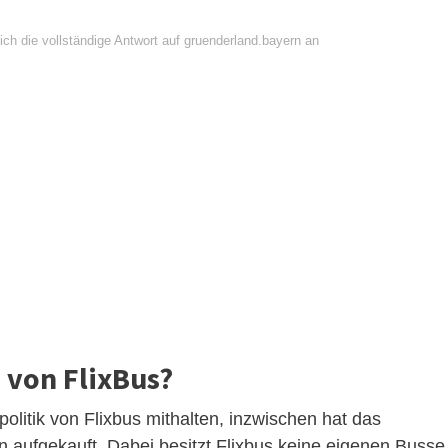
ch die vollständige Antwort auf gruenderland.bayern an
 von FlixBus?
olitik von Flixbus mithalten, inzwischen hat das
aufgekauft. Dabei besitzt Flixbus keine eigenen Busse