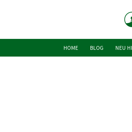
Zum
Inhalt
springen
HOME
BLOG
NEU H