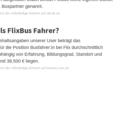
, Buspartner genannt.
ch die vollständige Antwort auf ndr.de an
ls FlixBus Fahrer?
haltsangaben unserer User beträgt das
ür die Position Busfahrer:in bei Flix durchschnittlich
bhängig von Erfahrung, Bildungsgrad, Standort und
nd 38.500 € liegen.
ich die vollständige Antwort auf kununu.com an