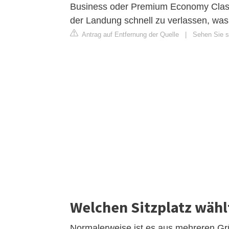
Business oder Premium Economy Class
der Landung schnell zu verlassen, was 
Antrag auf Entfernung der Quelle
|
Sehen Sie si
Welchen Sitzplatz wähl
Normalerweise ist es aus mehreren Grü