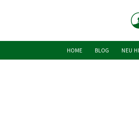
Zum
Inhalt
springen
HOME
BLOG
NEU H