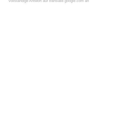
vollständige Antwort auf translate.google.com an