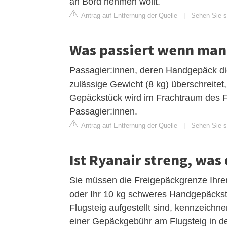
an Bord nehmen wollt.
Antrag auf Entfernung der Quelle
|
Sehen Sie s
Was passiert wenn man 
Passagier:innen, deren Handgepäck di
zulässige Gewicht (8 kg) überschreite
Gepäckstück wird im Frachtraum des Flu
Passagier:innen.
Antrag auf Entfernung der Quelle
|
Sehen Sie s
Ist Ryanair streng, wa
Sie müssen die Freigepäckgrenze Ihrer
oder Ihr 10 kg schweres Handgepäckst
Flugsteig aufgestellt sind, kennzeich
einer Gepäckgebühr am Flugsteig in d