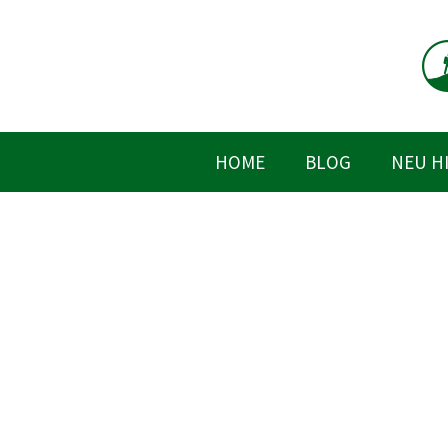
Zum
Inhalt
springen
HOME
BLOG
NEU H