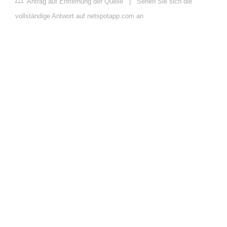
Antrag auf Entfernung der Quelle
|
Sehen Sie sich die
vollständige Antwort auf netspotapp.com an