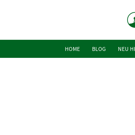
Zum
Inhalt
springen
HOME
BLOG
NEU H