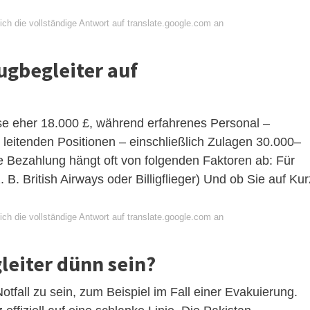
ch die vollständige Antwort auf translate.google.com an
lugbegleiter auf
se eher 18.000 £, während erfahrenes Personal –
 leitenden Positionen – einschließlich Zulagen 30.000–
 Bezahlung hängt oft von folgenden Faktoren ab: Für
 B. British Airways oder Billigflieger) Und ob Sie auf Kur
ch die vollständige Antwort auf translate.google.com an
eiter dünn sein?
otfall zu sein, zum Beispiel im Fall einer Evakuierung.